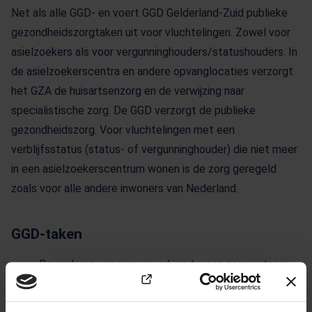
Net als alle GGD- en voert GGD Gelderland-Zuid publieke
gezondheidszorgtaken uit voor vluchtelingen. Zowel voor
asielzoekers als voor vergunninghouders/statushouders. In
de asielzoekerscentra en andere opvanglocaties verzorgt
het GZA de huisartsenzorg en de verwijzing naar
specialistische zorg. De GGD verzorgt de publieke
gezondheidszorg. Voor vluchtelingen met een
verblijfsstatus (status- of vergunninghouder) die niet meer
in een asielzoekerscentrum wonen is de zorg geregeld
zoals voor alle andere inwoners van Nederland.
GGD-taken
Bevorderen van samenwerking tussen zorgpartners,
zowel voor asielzoekerscentra als in de wijken.
Opsporen en behandelen van TBC (in de eerste twee