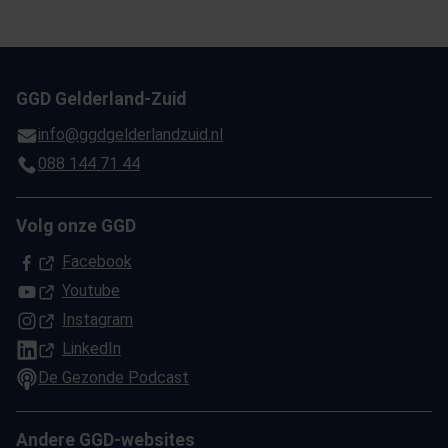
GGD Gelderland-Zuid
info@ggdgelderlandzuid.nl
088 144 71 44
Volg onze GGD
(Opent in een nieuw tabblad)
Facebook
(Opent in een nieuw tabblad)
Youtube
(Opent in een nieuw tabblad)
Instagram
(Opent in een nieuw tabblad)
LinkedIn
De Gezonde Podcast
Andere GGD-websites