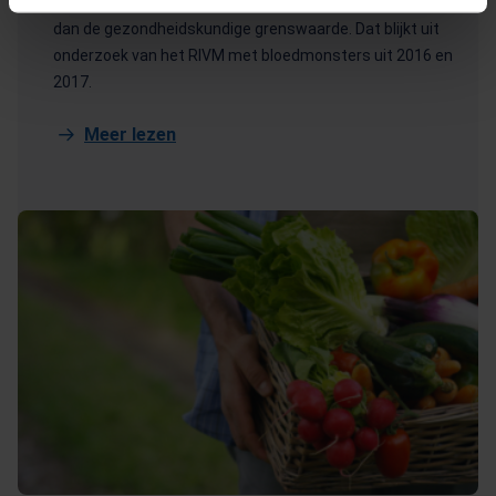
het bloed. Bij vrijwel iedereen is de hoeveelheid PFAS hoger
dan de gezondheidskundige grenswaarde. Dat blijkt uit
onderzoek van het RIVM met bloedmonsters uit 2016 en
2017.
Meer lezen