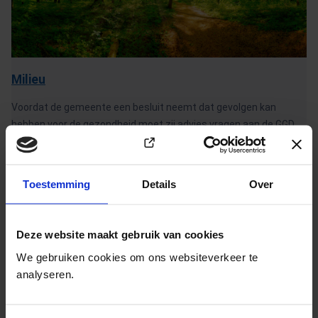
Milieu
Voordat de gemeente een besluit neemt dat gevolgen kan
hebben voor de gezondheid moet zij advies vragen aan de GGD
(Opent in e
Meer over milieu
Toestemming
Details
Over
Deze website maakt gebruik van cookies
We gebruiken cookies om ons websiteverkeer te
analyseren.