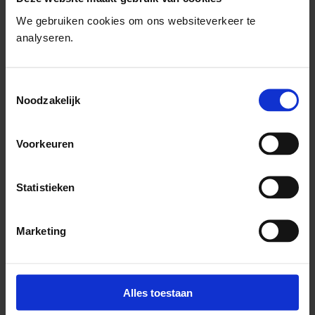
We gebruiken cookies om ons websiteverkeer te
analyseren.
Toestemmingsselectie
Noodzakelijk
Integrale aanpak valpreventie
Met een integrale aanpak valpreventie dragen wij bij aan het
Voorkeuren
uitstellen van kwetsbaarheid en langer zelfstandig wonen.
Statistieken
Meer over Integrale aanpak valpreventie
Marketing
Alles toestaan