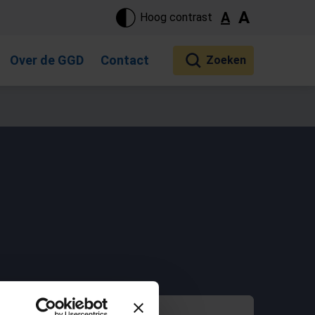
ste pagina. Touch-apparaat gebruikers, bewegen door aanraking 
A
A
Hoog contrast
Over de GGD
Contact