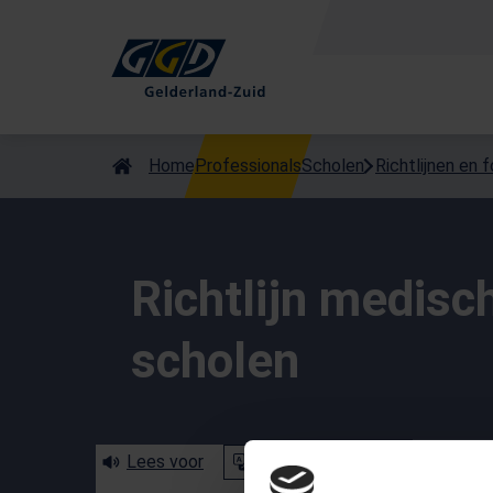
Als de resultaten voor automatisch aanvullen beschikbaar zijn
Home
Professionals
Scholen
Richtlijnen en 
Richtlijn medisc
scholen
Lees voor
Translate