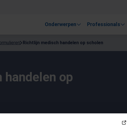
, gebruik de pijlen om omhoog en omlaag te gaan naar de gewen
Onderwerpen
Professionals
formulieren
Richtlijn medisch handelen op scholen
h handelen op