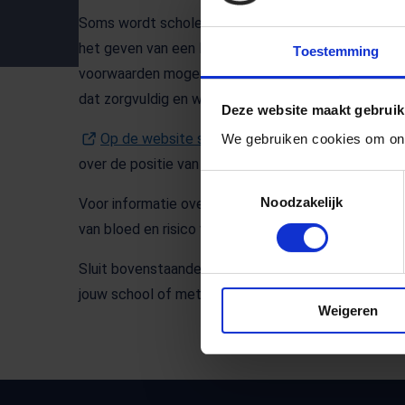
Soms wordt scholen gevraagd om bij leerlingen med
het geven van een Paracetamol, maar bijvoorbeeld 
Toestemming
voorwaarden mogen leerkrachten medische handeling
dat zorgvuldig en welke protocollen moet je bestuu
Deze website maakt gebruik
Op de website steunpuntpassendonderwijs-po
We gebruiken cookies om ons
over de positie van onderwijspersoneel bij medisch
Toestemmingsselectie
Noodzakelijk
Voor informatie over geneesmiddelen verstrekking o
van bloed en risico van bijten, zie pagina 18 t/m 20 
Sluit bovenstaande informatie niet aan bij je spec
jouw school of met de afdeling Jeugdgezondheids
Weigeren