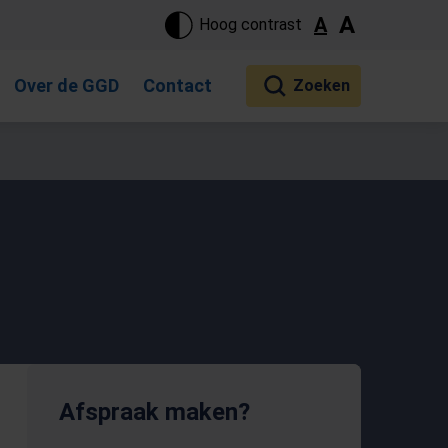
ste pagina. Touch-apparaat gebruikers, bewegen door aanraking 
A
A
Hoog contrast
Over de GGD
Contact
Afspraak maken?