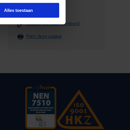
Alles toestaan
E-mail deze pagina
Kopieer link naar klembord
Print deze pagina