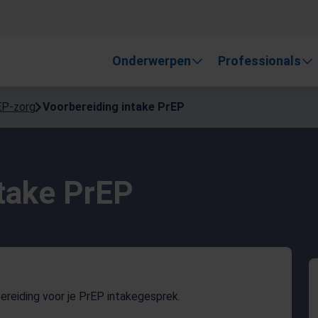
, gebruik de pijlen om omhoog en omlaag te gaan naar de gewen
Onderwerpen
Professionals
EP-zorg
Voorbereiding intake PrEP
ntake PrEP
bereiding voor je PrEP intakegesprek.