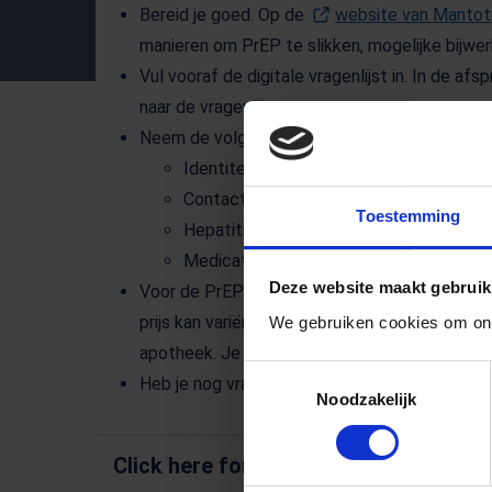
Bereid je goed. Op de
website van Mantot
manieren om PrEP te slikken, mogelijke bijwer
Vul vooraf de digitale vragenlijst in. In de af
naar de vragenlijst.
Neem de volgende gegevens mee naar de afs
Identiteitsbewijs
Contactgegevens van huisarts en apot
Toestemming
Hepatitis B vaccinatieoverzicht
Medicatie overzicht.
Deze website maakt gebruik
Voor de PrEP tabletten krijg je van de GGD e
prijs kan variëren van €12,50 – €60,- per doos
We gebruiken cookies om ons
apotheek. Je kunt de goedkoopste aanbieder 
Toestemmingsselectie
Heb je nog vragen? Stuur een mail naar
prep@g
Noodzakelijk
Click here for English