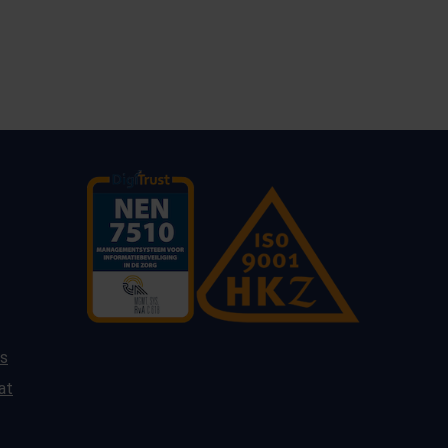
es
at