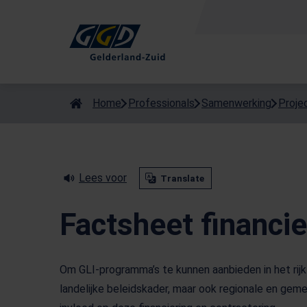
Als de resultaten voor automatisch aanvullen beschikbaar zijn
Home
Professionals
Samenwerking
Proje
Lees voor
Translate
Factsheet financie
Om GLI-programma’s te kunnen aanbieden in het rijk 
landelijke beleidskader, maar ook regionale en gem