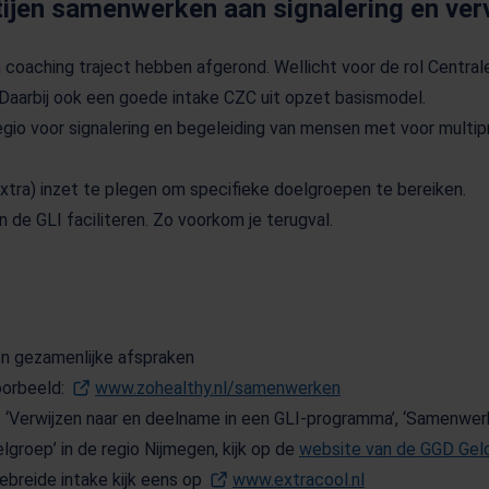
tijen samenwerken aan signalering en ver
 coaching traject hebben afgerond. Wellicht voor de rol Central
aarbij ook een goede intake CZC uit opzet basismodel.
io voor signalering en begeleiding van mensen met voor multi
tra) inzet te plegen om specifieke doelgroepen te bereiken.
 de GLI faciliteren. Zo voorkom je terugval.
en gezamenlijke afspraken
oorbeeld:
www.zohealthy.nl/samenwerken
(Opent in een nieu
 ‘Verwijzen naar en deelname in een GLI-programma’, ‘Samenwerk
elgroep’ in de regio Nijmegen, kijk op de
website van de GGD Geld
ebreide intake kijk eens op
www.extracool.nl
(Opent in een n