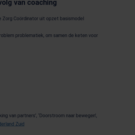
volg van coaching
e Zorg Coördinator uit opzet basismodel
problem problematiek, om samen de keten voor
w tabblad)
ing van partners’, ‘Doorstroom naar bewegen’,
erland Zuid
ieuw tabblad)