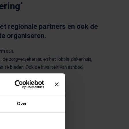
ering’
et regionale partners en ook de
te organiseren.
rm aan.
de zorgverzekeraar, en het lokale ziekenhuis.
an te bieden. Ook de kwaliteit van aanbod,
(Opent in een nieuw tabblad)
Over
o Nijmegen staat op één plek.