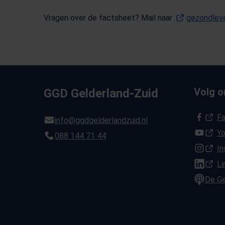
Vragen over de factsheet? Mail naar
gezondlev
Volg 
GGD Gelderland-Zuid
(Opent i
F
info@ggdgelderlandzuid.nl
(Opent i
Y
088 144 71 44
(Opent i
In
(Opent i
Li
De G