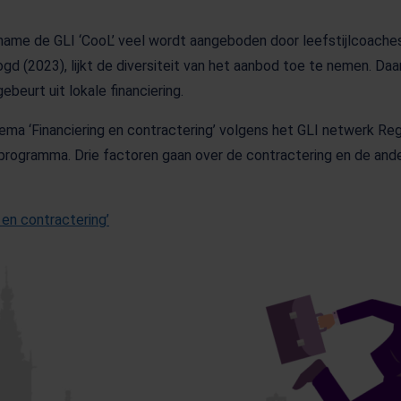
t name de GLI ‘CooL’ veel wordt aangeboden door leefstijlcoaches
ogd (2023), lijkt de diversiteit van het aanbod toe te nemen. D
eurt uit lokale financiering.
hema ‘Financiering en contractering’ volgens het GLI netwerk R
rogramma. Drie factoren gaan over de contractering en de ande
en contractering’