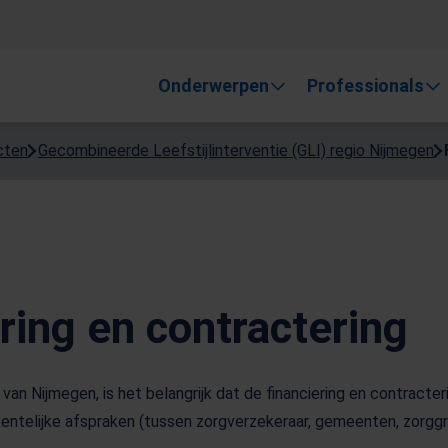
, gebruik de pijlen om omhoog en omlaag te gaan naar de gewen
Onderwerpen
Professionals
cten
Gecombineerde Leefstijlinterventie (GLI) regio Nijmegen
ring en contractering
van Nijmegen, is het belangrijk dat de financiering en contracte
eentelijke afspraken (tussen zorgverzekeraar, gemeenten, zorgg