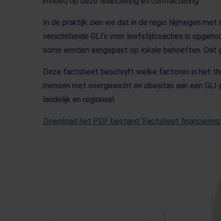
invloed op deze financiering en contractering.
In de praktijk zien we dat in de regio Nijmegen me
verschillende GLI’s voor leefstijlcoaches is opgeho
soms worden aangepast op lokale behoeften. Dat geb
Deze factsheet beschrijft welke factoren in het t
mensen met overgewicht en obesitas aan een GLI-p
landelijk en regionaal.
Download het PDF bestand ‘Factsheet financiering 