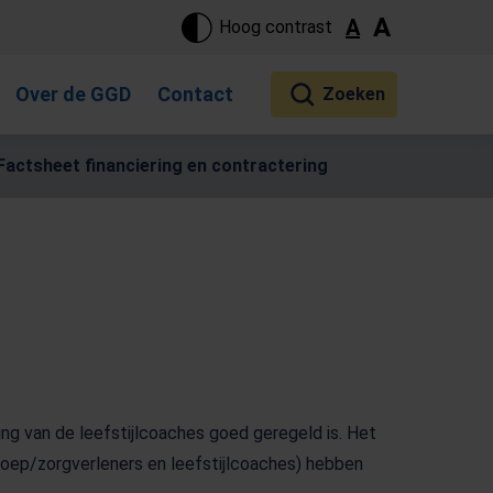
ste pagina. Touch-apparaat gebruikers, bewegen door aanraking 
A
A
Hoog contrast
Over de GGD
Contact
Factsheet financiering en contractering
ring van de leefstijlcoaches goed geregeld is. Het
roep/zorgverleners en leefstijlcoaches) hebben