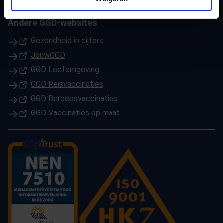
Andere GGD-websites
(Opent in een nieuw tabblad)
Gezondheid in cijfers
(Opent in een nieuw tabblad)
JouwGGD
(Opent in een nieuw tabblad)
GGD Leefomgeving
(Opent in een nieuw tabblad)
GGD Reisvaccinaties
(Opent in een nieuw tabblad)
GGD Beroepsvaccinaties
(Opent in een nieuw tabblad)
GGD Vaccinaties op maat