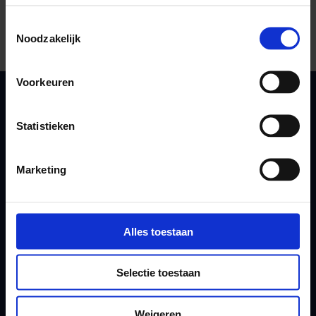
Print deze pagina
Toestemmingsselectie
Noodzakelijk
Voorkeuren
GGD Gelderland-Zuid
Statistieken
info@ggdgelderlandzuid.nl
088 144 71 44
Marketing
Volg onze GGD
(Opent in een nieuw tabblad)
Facebook
Alles toestaan
(Opent in een nieuw tabblad)
Youtube
(Opent in een nieuw tabblad)
Instagram
Selectie toestaan
(Opent in een nieuw tabblad)
LinkedIn
De Gezonde Podcast
Weigeren