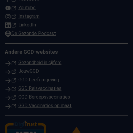
(Opent in een nieuw tabblad)
Youtube
(Opent in een nieuw tabblad)
Instagram
(Opent in een nieuw tabblad)
LinkedIn
De Gezonde Podcast
Andere GGD-websites
(Opent in een nieuw tabblad)
Gezondheid in cijfers
(Opent in een nieuw tabblad)
JouwGGD
(Opent in een nieuw tabblad)
GGD Leefomgeving
(Opent in een nieuw tabblad)
GGD Reisvaccinaties
(Opent in een nieuw tabblad)
GGD Beroepsvaccinaties
(Opent in een nieuw tabblad)
GGD Vaccinaties op maat