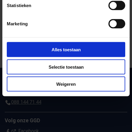
Deel deze pagina
Statistieken
E-mail deze pagina
Marketing
Kopieer link naar klembord
Print deze pagina
Alles toestaan
Selectie toestaan
GGD Gelderland-Zuid
Weigeren
info@ggdgelderlandzuid.nl
088 144 71 44
Volg onze GGD
(Opent in een nieuw tabblad)
Facebook