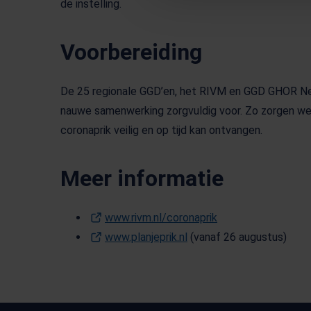
de instelling.
Voorbereiding
De 25 regionale GGD’en, het RIVM en GGD GHOR Ned
nauwe samenwerking zorgvuldig voor. Zo zorgen we 
coronaprik veilig en op tijd kan ontvangen.
Meer informatie
www.rivm.nl/coronaprik
(Opent in een nieu
www.planjeprik.nl
(Opent in een nieuw tabb
(vanaf 26 augustus)