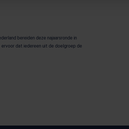
erland bereiden deze najaarsronde in
ervoor dat iedereen uit de doelgroep de
w tabblad)
lad)