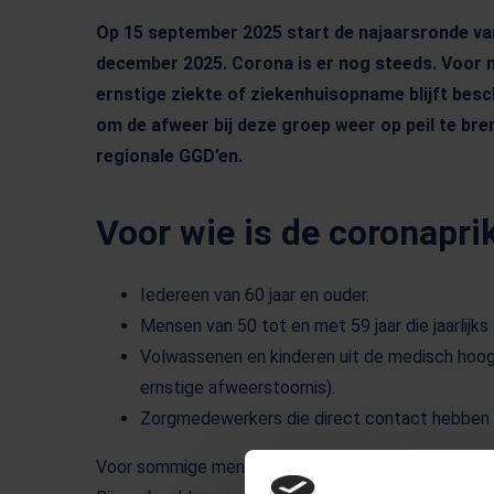
Op 15 september 2025 start de najaarsronde van
december 2025. Corona is er nog steeds. Voor 
ernstige ziekte of ziekenhuisopname blijft besc
om de afweer bij deze groep weer op peil te br
regionale GGD’en.
Voor wie is de coronapri
Iedereen van 60 jaar en ouder.
Mensen van 50 tot en met 59 jaar die jaarlijks 
Volwassenen en kinderen uit de medisch hoog
ernstige afweerstoornis).
Zorgmedewerkers die direct contact hebben 
Voor sommige mensen die niet in de doelgroep valle