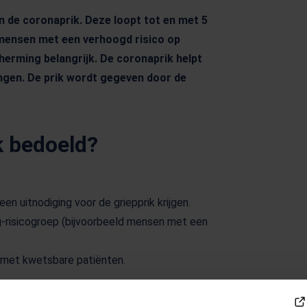
 de coronaprik. Deze loopt tot en met 5
mensen met een verhoogd risico op
herming belangrijk. De coronaprik helpt
engen. De prik wordt gegeven door de
k bedoeld?
een uitnodiging voor de griepprik krijgen.
-risicogroep (bijvoorbeeld mensen met een
met kwetsbare patiënten.
n is de coronaprik ook beschikbaar.