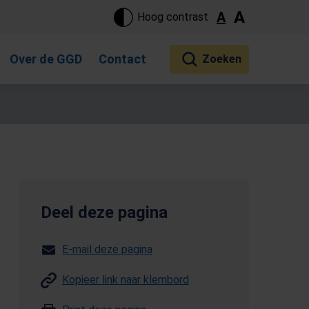
ste pagina. Touch-apparaat gebruikers, bewegen door aanraking 
A
A
Hoog contrast
Over de GGD
Contact
Deel deze pagina
E-mail deze pagina
Kopieer link naar klembord