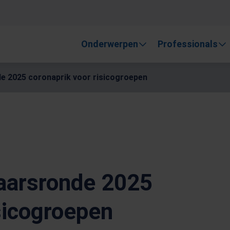
, gebruik de pijlen om omhoog en omlaag te gaan naar de gewen
Onderwerpen
Professionals
e 2025 coronaprik voor risicogroepen
aarsronde 2025
sicogroepen