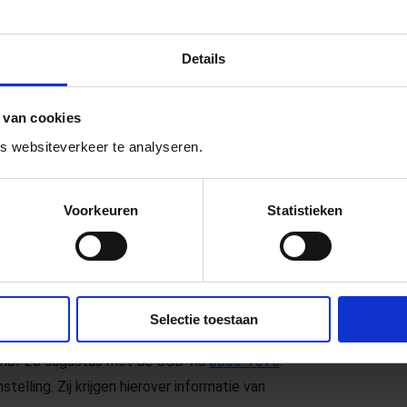
lid hebben. Of mensen die op advies van
 Er wordt geprikt met het mRNA-vaccin van
 momenteel meest voorkomende
Details
 van cookies
 websiteverkeer te analyseren.
n 26 augustus en half oktober een
Voorkeuren
Statistieken
e doelgroep vallen, krijgen geen brief van
anjeprik.nl bij de GGD een afspraak maken.
aandoening of beperking niet zelf of met
Selectie toestaan
Deze mensen kunnen in bijzondere gevallen
 vanaf 26 augustus met de GGD via
0800-7070
.
stelling. Zij krijgen hierover informatie van