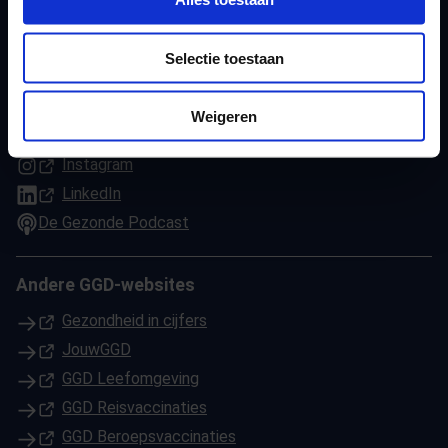
088 144 71 44
Selectie toestaan
Volg onze GGD
(Opent in een nieuw tabblad)
Facebook
Weigeren
(Opent in een nieuw tabblad)
Youtube
(Opent in een nieuw tabblad)
Instagram
(Opent in een nieuw tabblad)
LinkedIn
De Gezonde Podcast
Andere GGD-websites
(Opent in een nieuw tabblad)
Gezondheid in cijfers
(Opent in een nieuw tabblad)
JouwGGD
(Opent in een nieuw tabblad)
GGD Leefomgeving
(Opent in een nieuw tabblad)
GGD Reisvaccinaties
(Opent in een nieuw tabblad)
GGD Beroepsvaccinaties