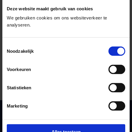
Stuur een e-mail
Deze website maakt gebruik van cookies
We gebruiken cookies om ons websiteverkeer te
analyseren.
Deel deze pagina
Toestemmingsselectie
Noodzakelijk
E-mail deze pagina
Kopieer link naar klembord
Voorkeuren
Print deze pagina
Statistieken
Marketing
GGD Gelderland-Zuid
info@ggdgelderlandzuid.nl
Alles toestaan