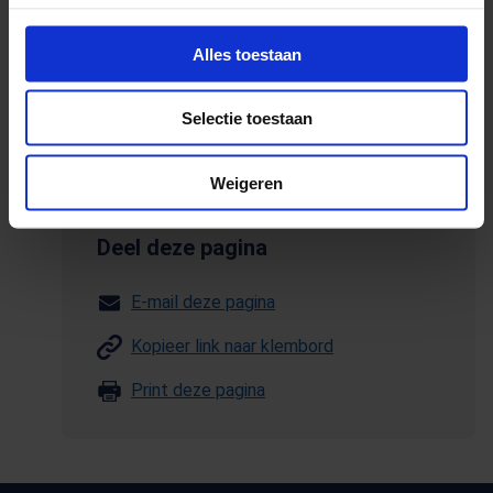
Alles toestaan
We hebben de meest gestelde vragen voor
je op een rij gezet.
Selectie toestaan
Bekijk veelgestelde vragen
Weigeren
Deel deze pagina
E-mail deze pagina
Kopieer link naar klembord
Print deze pagina