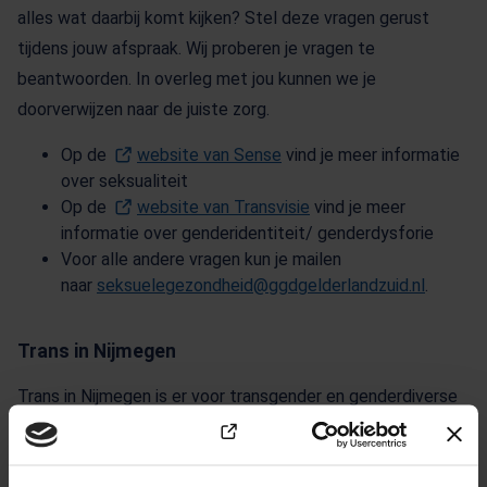
Condoomgebruik wordt daarom ook geadviseerd
alles wat daarbij komt kijken? Stel deze vragen gerust
verwijderen. Dit verzorgt gelijk de neo-vagina.
bij personen met een neo-penis.
tijdens jouw afspraak. Wij proberen je vragen te
Gebruik bij voorkeur polyurethaancondooms met
een glijmiddel op vet- of oliebasis, dit omdat
beantwoorden. In overleg met jou kunnen we je
latex condooms niet tegen olie kunnen en
doorverwijzen naar de juiste zorg.
glijmiddel op waterbasis de neo-vagina kunnen
Op de
website van Sense
(Opent in een nieuw tabbla
vind je meer informatie
verweken. Deze kan je het beste online
over seksualiteit
bestellen.
Op de
website van Transvisie
(Opent in een nieuw ta
vind je meer
informatie over genderidentiteit/ genderdysforie
Voor alle andere vragen kun je mailen
naar
seksuelegezondheid@ggdgelderlandzuid.nl
.
Trans in Nijmegen
Trans in Nijmegen is er voor transgender en genderdiverse
mensen in de regio Nijmegen. Het biedt een overzicht van
(Opent in e
activiteiten, steun en ontmoetingsplekken waar je andere