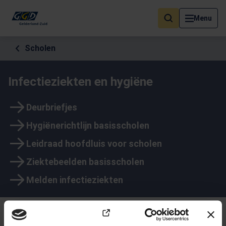
Als de resultaten voor automatisch aanvullen beschikbaar zijn, geb
Menu
Scholen
Infectieziekten en hygiëne
Deurbriefjes
Hygiënerichtlijn basisscholen
Leidraad hoofdluis voor scholen
Ziektebeelden basisscholen
Melden infectieziekten