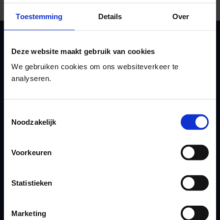
Lees voor
Translate
Toestemming
Details
Over
GGD Gelderland-Zuid
Deze website maakt gebruik van cookies
info@ggdgelderlandzuid.nl
We gebruiken cookies om ons websiteverkeer te
088 144 71 44
analyseren.
Volg onze GGD
Toestemmingsselectie
Noodzakelijk
(Opent in een nieuw tabblad)
Facebook
(Opent in een nieuw tabblad)
Youtube
Voorkeuren
(Opent in een nieuw tabblad)
Instagram
(Opent in een nieuw tabblad)
LinkedIn
De Gezonde Podcast
Statistieken
Andere GGD-websites
Marketing