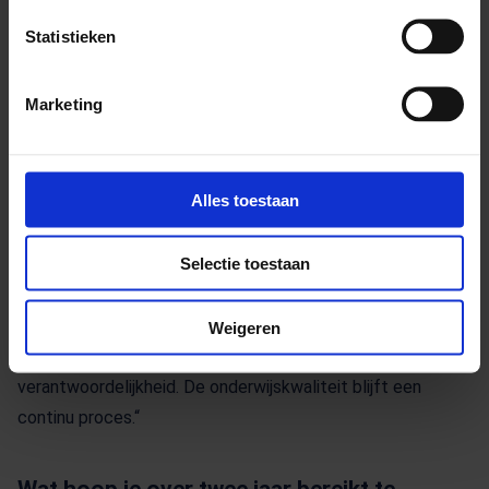
Wat zijn valkuilen geweest?
Statistieken
“In ons team hadden de mensen last van de hoge werkdruk.
We zijn een klein team, en moeten samen alle taken doen.
Marketing
Daarom gingen we op zoek naar een oplossing. We
besloten om de Kanban-methode te omarmen. We kregen
trainingen, ontwikkelden een eigen Kanban-bord en zijn
Alles toestaan
gestopt met de wekelijkse vergaderingen. Elke dag na
schooltijd staan we 15 minuten bij ons Kanban-bord. We
Selectie toestaan
bespreken dan alle lopende processen. Als blijkt dat er een
meeting nodig is voor een onderwijs-item, dan plannen we
dat in met diegenen die daarbij willen aansluiten. Het helpt
Weigeren
ons om te prioriteren en we voelen meer gezamenlijke
verantwoordelijkheid. De onderwijskwaliteit blijft een
continu proces.“