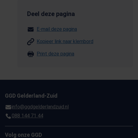
Deel deze pagina
E-mail deze pagina
Kopieer link naar klembord
Print deze pagina
GGD Gelderland-Zuid
info@ggdgelderlandzuid.nl
088 144 71 44
Volg onze GGD