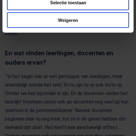
Selectie toestaan
kwamen hier twee leerlingen van een gymnasium een dagje
meelopen. Deze leerlingen waren echt onder de indruk en
Weigeren
drukten mij op het hart om nooit te stoppen met dit
beleid.”
En wat vinden leerlingen, docenten en
ouders ervan?
“In het begin was er wel gemopper van leerlingen, maar
uiteindelijk wende het snel. En nu zijn ze er ook trots op.
Omdat we hier bijzonder in zijn. En de docenten vinden het
heerlijk! Voorheen zaten ook de docenten nog veel op hun
telefoon in de personeelskamer. Nieuwe docenten
beginnen daar nu nog mee, tot ze in de gaten hebben dat
niemand dat doet. Het heeft een aanstekelijk effect.
Ouders moesten ook wel wennen aan het idee, sommige