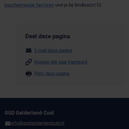
beschermende factoren
(Opent in een nieuw tabblad)
vind je bij Bindkracht10.
Deel deze pagina
E-mail deze pagina
Kopieer link naar klembord
Print deze pagina
GGD Gelderland-Zuid
info@ggdgelderlandzuid.nl