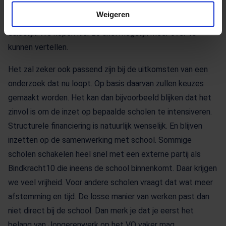
Het jongerenwerk op het VO gaat gegarandeerd door in
Weigeren
2024 en verder, maar hoe en waar precies is dus nog niet
duidelijk. We hopen hier zo snel mogelijk meer over te
kunnen vertellen.
Het zal zeker ook passend zijn bij de uitkomsten van een
onderzoek dat nu loopt. Op basis daarvan zullen keuzes
gemaakt worden. Het kan dan bijvoorbeeld blijken dat het
zinvol is om de inzet op bepaalde scholen te intensiveren.
Structurele financiering is natuurlijk wenselijk. En blijven
inzetten op de samenwerking met school. Sommige
scholen schakelen heel snel met een externe partij als
Bindkracht10 die ineens de school binnenkomt. Daar krijgen
we veel vrijheid. Voor andere scholen vraagt dat wat meer
afstemming en tijd. De losse manier van werken past dan
niet direct bij de school. Dan merk je dat je eerst het
belang van Jongerenwerk op het VO vaker mag