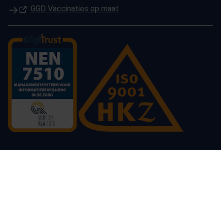
(Opent in een nieuw tabblad)
GGD Vaccinaties op maat
© 2026 GGD Gelderland-Zuid
Cookies
Responsible disclosure
Privacy
Toegankelijkheid
Sitemap