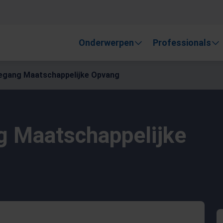
, gebruik de pijlen om omhoog en omlaag te gaan naar de gewen
Onderwerpen
Professionals
egang Maatschappelijke Opvang
g Maatschappelijke