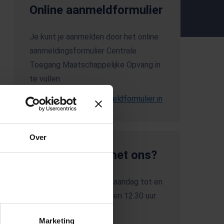
Online aanmeldformulier
Je kunt je aanmelden door het online
aanmeldingsformulier Centrale
Toegang Maatschappelijke Opvang in
te vullen.
Vul het online aanmeldformulier in
(Opent in een nieuw tabblad)
(Opent in een nieuw tabblad)
Over
Wil je contact met ons?
Wij zijn bereikbaar van maandag tot en
met vrijdag tussen 9.00 en 12.30 uur.
088 – 144 71 07
Marketing