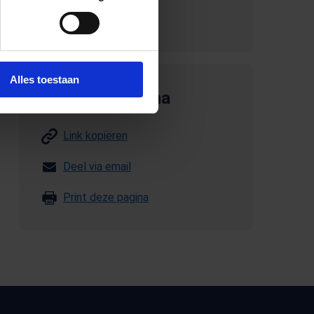
Stuur een e-mail.
Alles toestaan
Deel deze pagina
Link kopiëren
Deel via email
Print deze pagina