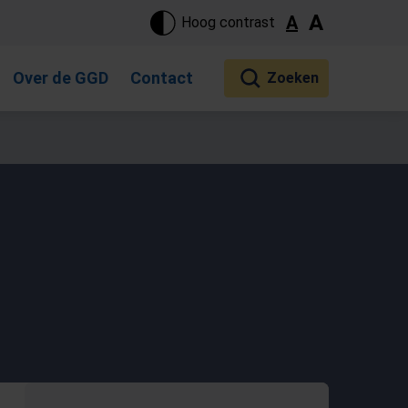
ste pagina. Touch-apparaat gebruikers, bewegen door aanraking 
A
A
Hoog contrast
Over de GGD
Contact