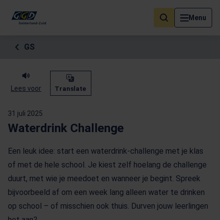
Als de resultaten voor automatisch aanvullen beschikbaar zijn, geb
Menu
GS
Lees voor
Translate
31 juli 2025
Waterdrink Challenge
Een leuk idee: start een waterdrink-challenge met je klas
of met de hele school. Je kiest zelf hoelang de challenge
duurt, met wie je meedoet en wanneer je begint. Spreek
bijvoorbeeld af om een week lang alleen water te drinken
op school – of misschien ook thuis. Durven jouw leerlingen
het aan?