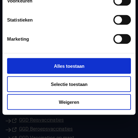
Voorkeuren
Volg onze GGD
Statistieken
(Opent in een nieuw tabblad)
Facebook
(Opent in een nieuw tabblad)
Youtube
Marketing
(Opent in een nieuw tabblad)
Instagram
(Opent in een nieuw tabblad)
LinkedIn
De Gezonde Podcast
Alles toestaan
Andere GGD-websites
Selectie toestaan
(Opent in een nieuw tabblad)
Gezondheid in cijfers
(Opent in een nieuw tabblad)
JouwGGD
Weigeren
(Opent in een nieuw tabblad)
GGD Leefomgeving
(Opent in een nieuw tabblad)
GGD Reisvaccinaties
(Opent in een nieuw tabblad)
GGD Beroepsvaccinaties
(Opent in een nieuw tabblad)
GGD Vaccinaties op maat