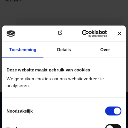
Deel deze pagina
(Opent in e
E-mail deze pagina
Toestemming
Details
Over
Kopieer link naar klembord
Print deze pagina
Deze website maakt gebruik van cookies
We gebruiken cookies om ons websiteverkeer te
analyseren.
Toestemmingsselectie
GGD Gelderland-Zuid
Noodzakelijk
info@ggdgelderlandzuid.nl
088 144 71 44