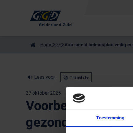
Als de resultaten voor automatisch aanvullen beschikbaar zijn
Home
GS
Voorbeeld beleidsplan veilig 
Lees voor
Translate
27 oktober 2025
Voorbeeld beleidsp
gezond mediagebr
Toestemming