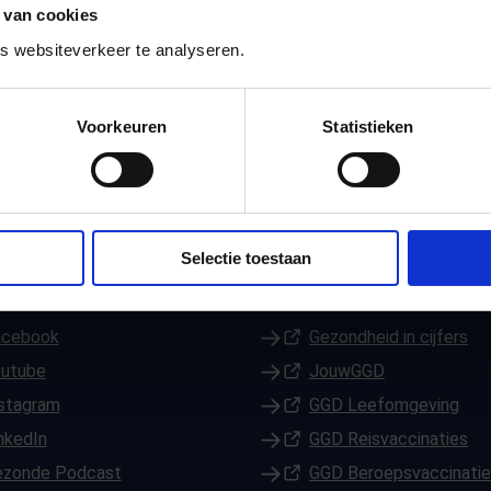
 van cookies
ver mediagebruik. Zo weten leerlingen,
 websiteverkeer te analyseren.
uik
dit voorbeeld van Bureau Jeugd &
g en gezond mediagebruik op school.
Voorkeuren
Statistieken
Selectie toestaan
onze GGD
Andere GGD-websites
n een nieuw tabblad)
acebook
(Opent in een nieuw tabblad)
Gezondheid in cijfers
n een nieuw tabblad)
outube
(Opent in een nieuw tabblad)
JouwGGD
n een nieuw tabblad)
stagram
(Opent in een nieuw tabblad)
GGD Leefomgeving
n een nieuw tabblad)
nkedIn
(Opent in een nieuw tabblad)
GGD Reisvaccinaties
ezonde Podcast
(Opent in een nieuw tabblad)
GGD Beroepsvaccinati