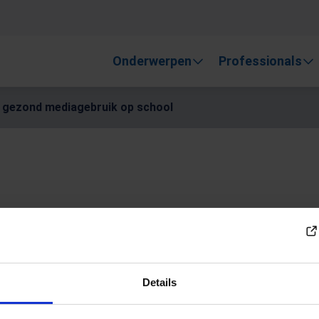
, gebruik de pijlen om omhoog en omlaag te gaan naar de gewen
Onderwerpen
Professionals
en gezond mediagebruik op school
lan veilig en
uik op school
Details