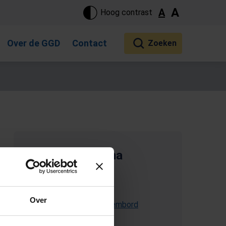
ste pagina. Touch-apparaat gebruikers, bewegen door aanraking 
A
A
Hoog contrast
Over de GGD
Contact
Deel deze pagina
(Opent in een nieuw tabblad)
E-mail deze pagina
Over
Kopieer link naar klembord