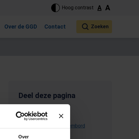
ste pagina. Touch-apparaat gebruikers, bewegen door aanraking 
A
A
Hoog contrast
Over de GGD
Contact
Deel deze pagina
E-mail deze pagina
(Opent in een nieuw tabblad)
Kopieer link naar klembord
Over