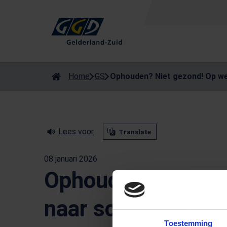
Als de resultaten voor automatisch aanvullen beschikbaar zijn
Home
GS
Ophouden? Niet gezond! Op we
Lees voor
Translate
08 januari 2026
Ophouden? Niet g
naar schone en be
Toestemming