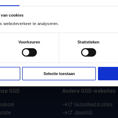
 van cookies
 schooltijd. Dat lijkt onschuldig, maar het
 websiteverkeer te analyseren.
 deskundigen infectiepreventie van hebben
50 scholen. Er valt nog veel te verbeteren
Voorkeuren
Statistieken
de bevindingen en aanbevelingen op
Selectie toestaan
onze GGD
Andere GGD-websites
n een nieuw tabblad)
acebook
(Opent in een nieuw tabblad)
Gezondheid in cijfers
n een nieuw tabblad)
outube
(Opent in een nieuw tabblad)
JouwGGD