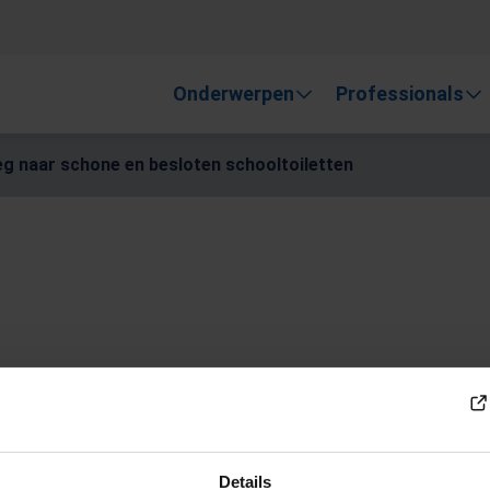
, gebruik de pijlen om omhoog en omlaag te gaan naar de gewen
Onderwerpen
Professionals
g naar schone en besloten schooltoiletten
ezond! Op weg
sloten
Details