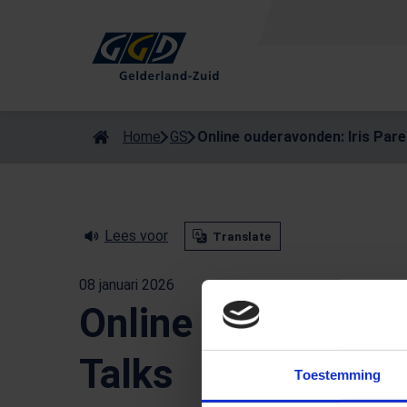
Als de resultaten voor automatisch aanvullen beschikbaar zijn
Home
GS
Online ouderavonden: Iris Pare
Lees voor
Translate
08 januari 2026
Online ouderavonde
Talks
Toestemming