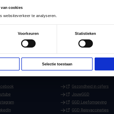
evingswereld van pubers. Tijdens deze
 van cookies
kind om met verleidingen? Hoe kun je je kind
 websiteverkeer te analyseren.
en maak je met je kind? Binnenkort zijn er
en en – Pubers, grenzen en middelen.
Bekijk
Voorkeuren
Statistieken
Selectie toestaan
onze GGD
Andere GGD-websites
n een nieuw tabblad)
acebook
(Opent in een nieuw tabblad)
Gezondheid in cijfers
n een nieuw tabblad)
outube
(Opent in een nieuw tabblad)
JouwGGD
n een nieuw tabblad)
stagram
(Opent in een nieuw tabblad)
GGD Leefomgeving
n een nieuw tabblad)
nkedIn
(Opent in een nieuw tabblad)
GGD Reisvaccinaties