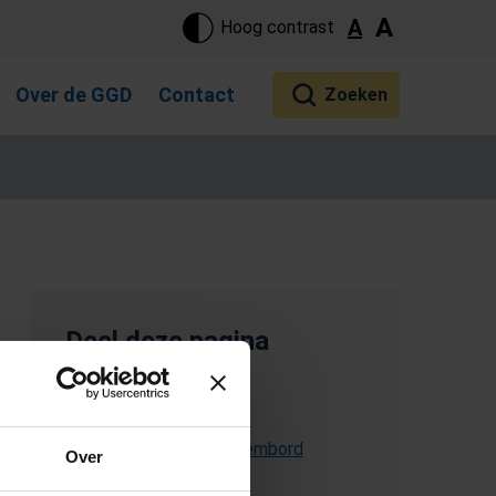
ste pagina. Touch-apparaat gebruikers, bewegen door aanraking 
A
A
Hoog contrast
Over de GGD
Contact
Deel deze pagina
(Opent in een nieuw tabblad)
E-mail deze pagina
Kopieer link naar klembord
Over