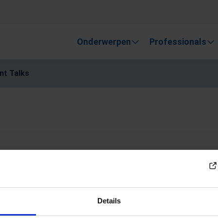
, gebruik de pijlen om omhoog en omlaag te gaan naar de gewen
Onderwerpen
Professionals
nt Talks
n: Iris Parent
Details