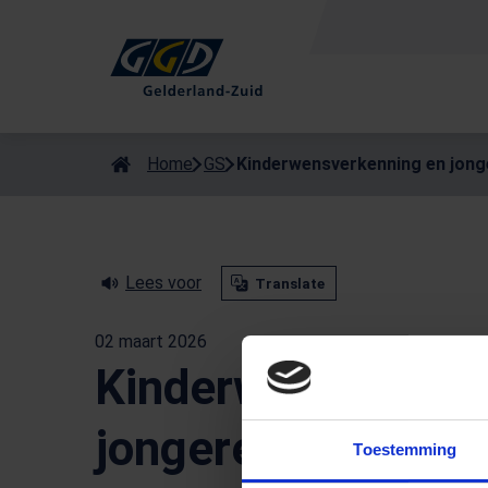
Als de resultaten voor automatisch aanvullen beschikbaar zijn
Home
GS
Kinderwensverkenning en jonge
Lees voor
Translate
02 maart 2026
Kinderwensverken
jongeren: explaine
Toestemming