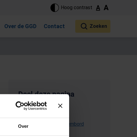
ste pagina. Touch-apparaat gebruikers, bewegen door aanraking 
A
A
Hoog contrast
Over de GGD
Contact
Deel deze pagina
(Opent in een nieuw tabblad)
E-mail deze pagina
Kopieer link naar klembord
Over