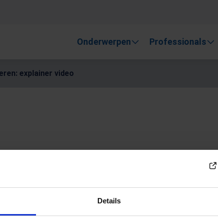
, gebruik de pijlen om omhoog en omlaag te gaan naar de gewen
Onderwerpen
Professionals
ren: explainer video
ning en
r video
Details