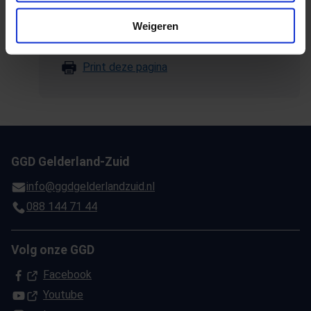
E-mail deze pagina
Weigeren
Kopieer link naar klembord
Print deze pagina
GGD Gelderland-Zuid
info@ggdgelderlandzuid.nl
088 144 71 44
Volg onze GGD
(Opent in een nieuw tabblad)
Facebook
(Opent in een nieuw tabblad)
Youtube