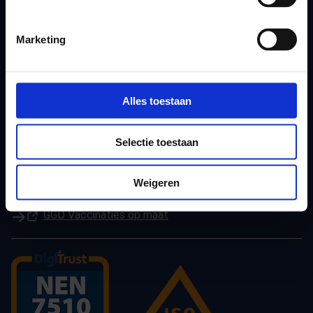
(Opent in een nieuw tabblad)
Instagram
(Opent in een nieuw tabblad)
LinkedIn
Marketing
De Gezonde Podcast
Andere GGD-websites
Alles toestaan
(Opent in een nieuw tabblad)
Gezondheid in cijfers
(Opent in een nieuw tabblad)
JouwGGD
Selectie toestaan
(Opent in een nieuw tabblad)
GGD Leefomgeving
(Opent in een nieuw tabblad)
GGD Reisvaccinaties
Weigeren
(Opent in een nieuw tabblad)
GGD Beroepsvaccinaties
(Opent in een nieuw tabblad)
GGD Vaccinaties op maat