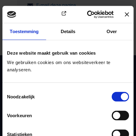
E-mail deze pagina
Kopieer link naar klembord
(Opent in e
Print deze pagina
Toestemming
Details
Over
Deze website maakt gebruik van cookies
We gebruiken cookies om ons websiteverkeer te
analyseren.
GGD Gelderland-Zuid
info@ggdgelderlandzuid.nl
088 144 71 44
Toestemmingsselectie
Noodzakelijk
Volg onze GGD
Voorkeuren
(Opent in een nieuw tabblad)
Facebook
(Opent in een nieuw tabblad)
Youtube
Statistieken