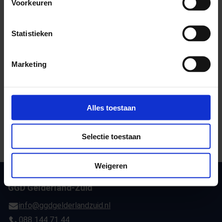
Voorkeuren
Selecteer een geldig formulier
Statistieken
Deel deze pagina
Marketing
E-mail deze pagina
Kopieer link naar klembord
Alles toestaan
Print deze pagina
Selectie toestaan
Weigeren
GGD Gelderland-Zuid
info@ggdgelderlandzuid.nl
088 144 71 44