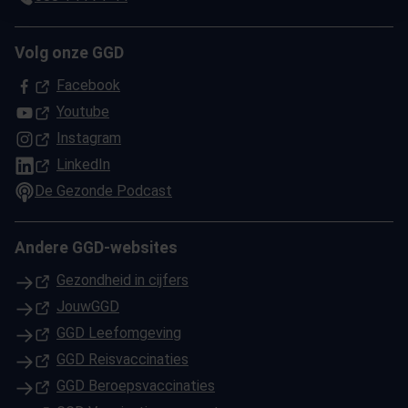
Volg onze GGD
(Opent in een nieuw tabblad)
Facebook
(Opent in een nieuw tabblad)
Youtube
(Opent in een nieuw tabblad)
Instagram
(Opent in een nieuw tabblad)
LinkedIn
De Gezonde Podcast
Andere GGD-websites
(Opent in een nieuw tabblad)
Gezondheid in cijfers
(Opent in een nieuw tabblad)
JouwGGD
(Opent in een nieuw tabblad)
GGD Leefomgeving
(Opent in een nieuw tabblad)
GGD Reisvaccinaties
(Opent in een nieuw tabblad)
GGD Beroepsvaccinaties