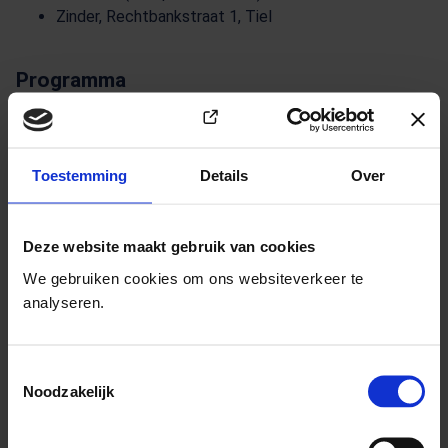
Zinder, Rechtbankstraat 1, Tiel
Programma
Marieke Helmus | Toelichting op het doel en het
belang van de tentoonstelling
Nick Vroon I Vertelt over zijn werk als stoppen-met-
Toestemming
Details
Over
roken coach
Wethouder Kreuk | opening tentoonstelling
Deze website maakt gebruik van cookies
Tijdens de opening verzorgt Dynamiek de lunch (hapjes) en
We gebruiken cookies om ons websiteverkeer te
zorgt Zinder voor een drankje.
analyseren.
Aanmelden
Toestemmingsselectie
Noodzakelijk
Aanmelden kan door vóór 1 september onderstaand
formulier in te vullen.