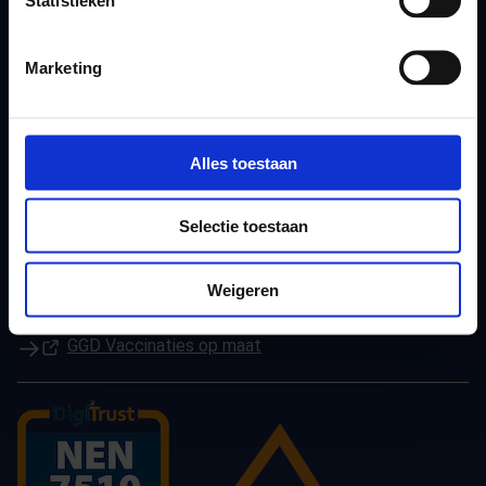
(Opent in een nieuw tabblad)
Instagram
(Opent in een nieuw tabblad)
LinkedIn
Marketing
De Gezonde Podcast
Andere GGD-websites
Alles toestaan
(Opent in een nieuw tabblad)
Gezondheid in cijfers
(Opent in een nieuw tabblad)
JouwGGD
Selectie toestaan
(Opent in een nieuw tabblad)
GGD Leefomgeving
(Opent in een nieuw tabblad)
GGD Reisvaccinaties
Weigeren
(Opent in een nieuw tabblad)
GGD Beroepsvaccinaties
(Opent in een nieuw tabblad)
GGD Vaccinaties op maat