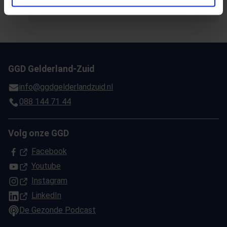
GGD Gelderland-Zuid
info@ggdgelderlandzuid.nl
088 144 71 44
Volg onze GGD
(Opent in een nieuw tabblad)
Facebook
(Opent in een nieuw tabblad)
Youtube
(Opent in een nieuw tabblad)
Instagram
(Opent in een nieuw tabblad)
LinkedIn
De Gezonde Podcast