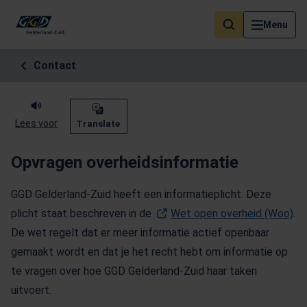
Als de resultaten voor automatisch aanvullen beschikbaar zijn, geb
Menu
Contact
Lees voor
Translate
Opvragen overheidsinformatie
GGD Gelderland-Zuid heeft een informatieplicht. Deze
plicht staat beschreven in de
Wet open overheid (Woo)
(O
.
De wet regelt dat er meer informatie actief openbaar
gemaakt wordt en dat je het recht hebt om informatie op
te vragen over hoe GGD Gelderland-Zuid haar taken
uitvoert.